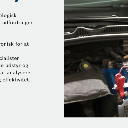
ologisk
e udfordringer
u
onisk for at
ialister
ke udstyr og
 at analysere
effektivitet.