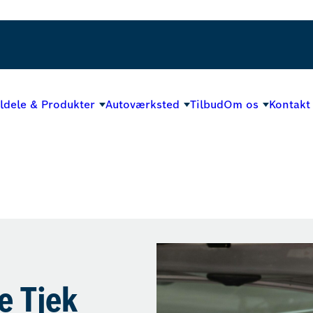
ildele & Produkter
Autoværksted
Tilbud
Om os
Kontakt
e Tjek