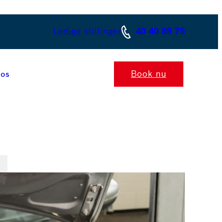
Ledige stillinger
40 40 89 75
Book nu
 os