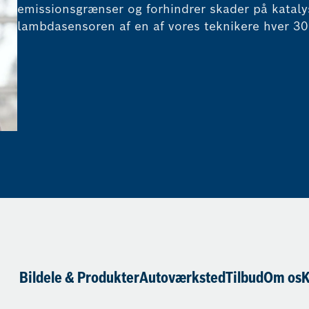
emissionsgrænser og forhindrer skader på katalys
lambdasensoren af en af vores teknikere hver 3
Bildele & Produkter
Autoværksted
Tilbud
Om os
K