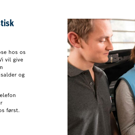
tisk
ose hos os
i vil give
om
jsalder og
telefon
r
s først.