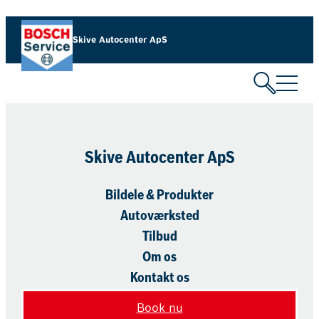
Spring
til
Skive Autocenter ApS
indhold
Skive Autocenter ApS
Bildele & Produkter
Autoværksted
Tilbud
Om os
Kontakt os
Book nu